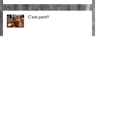
C'est parti!!
Brame du cerf,pensez a réserver
notre gite en
le brame du cerf!!!