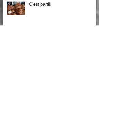
C'est parti!!
Brame du cerf,pensez a réserver
notre gite en
le brame du cerf!!!
TOP C'est parti!!!!