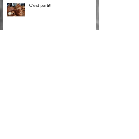
C'est parti!!
Brame du cerf,pensez a réserver
notre gite en
le brame du cerf!!!
TOP C'est parti!!!!