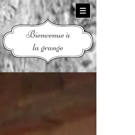
Bienvenue à
la grange