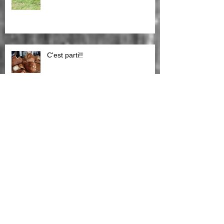
C'est parti!!
Brame du cerf,pensez a réserver
notre gite en
le brame du cerf!!!