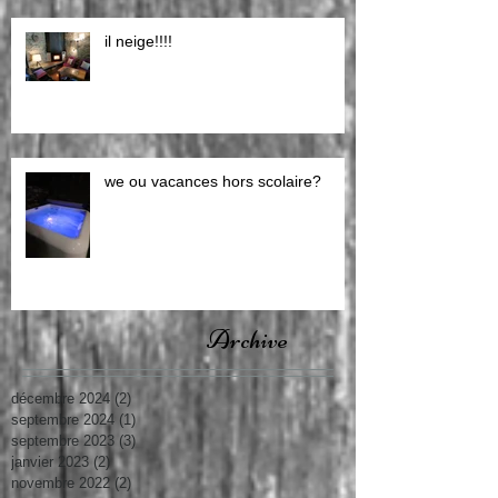
il neige!!!!
we ou vacances hors scolaire?
Archive
décembre 2024
(2)
2 posts
septembre 2024
(1)
1 post
septembre 2023
(3)
3 posts
janvier 2023
(2)
2 posts
novembre 2022
(2)
2 posts