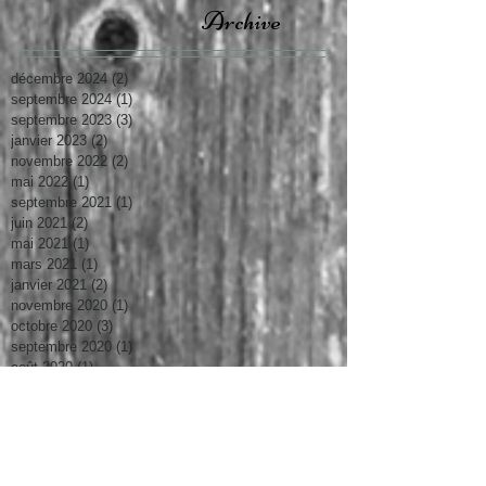
Archive
décembre 2024
(2)
2 posts
septembre 2024
(1)
1 post
septembre 2023
(3)
3 posts
janvier 2023
(2)
2 posts
novembre 2022
(2)
2 posts
mai 2022
(1)
1 post
septembre 2021
(1)
1 post
juin 2021
(2)
2 posts
mai 2021
(1)
1 post
mars 2021
(1)
1 post
janvier 2021
(2)
2 posts
novembre 2020
(1)
1 post
octobre 2020
(3)
3 posts
septembre 2020
(1)
1 post
août 2020
(1)
1 post
juin 2020
(2)
2 posts
mai 2020
(2)
2 posts
avril 2020
(1)
1 post
mars 2020
(3)
3 posts
janvier 2020
(3)
3 posts